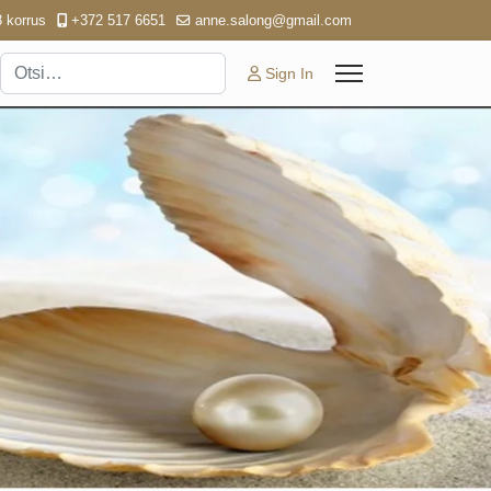
3 korrus
+372 517 6651
anne.salong@gmail.com
Otsi
Sign In