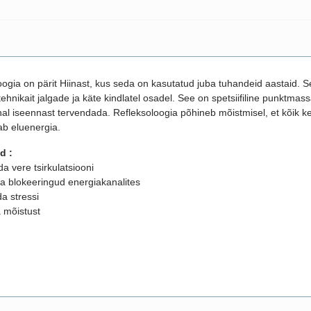
ogia on pärit Hiinast, kus seda on kasutatud juba tuhandeid aastaid. Se
ehnikait jalgade ja käte kindlatel osadel. See on spetsiifiline punktma
hal iseennast tervendada. Refleksoloogia põhineb mõistmisel, et kõik k
ab eluenergia.
d :
a vere tsirkulatsiooni
 blokeeringud energiakanalites
a stressi
 mõistust