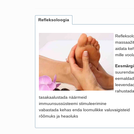
Refleksoloogia
Refleksolo
massaažit
aidata ke
mille vool
Eesmärgi
suurendad
eemaldada
leevendad
rahustada
tasakaalustada näärmeid
immuunsussüsteemi stimuleerimine
vabastada kehas enda loomulikke valuvaigisteid
rõõmuks ja heaoluks