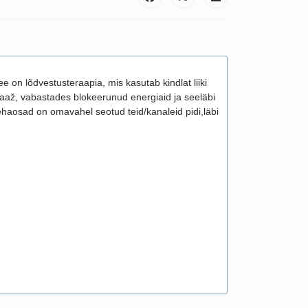
e on lõdvestusteraapia, mis kasutab kindlat liiki
ssaaž, vabastades blokeerunud energiaid ja seeläbi
ehaosad on omavahel seotud teid/kanaleid pidi,läbi