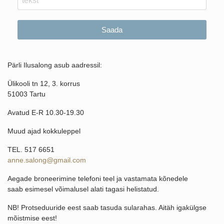
Saada
Pärli Ilusalong asub aadressil:
Ülikooli tn 12, 3. korrus
51003
Tartu
Avatud E-R 10.30-19.30
Muud ajad kokkuleppel
TEL. 517 6651
anne.salong@gmail.com
Aegade broneerimine telefoni teel ja vastamata kõnedele
saab
esimesel võimalusel
alati tagasi helistatud.
NB! Protseduuride eest saab tasuda sularahas. Aitäh igakülgse
mõistmise eest!