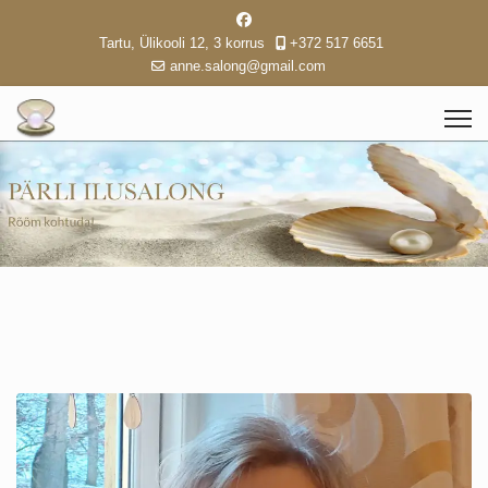
Tartu, Ülikooli 12, 3 korrus
+372 517 6651
anne.salong@gmail.com